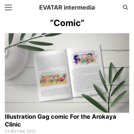
Skip
EVATAR intermedia
to
Search
content
“Comic”
for:
e
ent Framework
t
Illustration Gag comic For the Arokaya
Clinic
23 ธันวาคม 2022