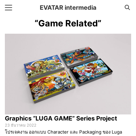
Skip
EVATAR intermedia
to
Search
content
“Game Related”
for:
e
ent Framework
t
Graphics “LUGA GAME” Series Project
23 ธันวาคม 2022
โปรเจคงาน ออกแบบ Character และ Packaging ของ Luga